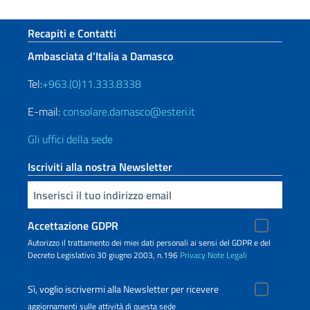
Sezione footer
Recapiti e Contatti
Ambasciata d’Italia a Damasco
Tel:
+963.(0)11.333.8338
E-mail:
consolare.damasco@esteri.it
Gli uffici della sede
Iscriviti alla nostra Newsletter
Inserisci la tua email
Accettazione GDPR
Autorizzo il trattamento dei miei dati personali ai sensi del GDPR e del
Decreto Legislativo 30 giugno 2003, n.196
Privacy
Note Legali
Sì, voglio iscrivermi alla Newsletter per ricevere
aggiornamenti sulle attività di questa sede