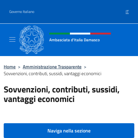
Salta al contenuto
IT
Governo Italiano
Intestazione sito, social e menù
Ambasciata d'Italia Damasco
Sito ufficiale dell'Ambasciata d'Italia a Dam
Home
>
Amministrazione Trasparente
>
Sovvenzioni, contributi, sussidi, vantaggi economici
Sovvenzioni, contributi, sussidi,
vantaggi economici
Naviga nella sezione