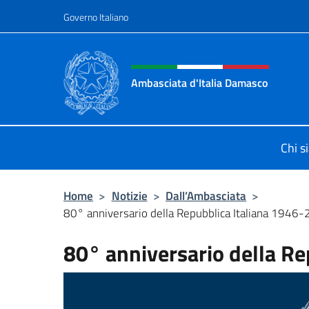
Salta al contenuto
Governo Italiano
Intestazione sito, social 
Ambasciata d'Italia Damasco
Sito ufficiale dell'Ambasciata d'It
Chi s
Home
>
Notizie
>
Dall’Ambasciata
>
80° anniversario della Repubblica Italiana 1946
80° anniversario della R