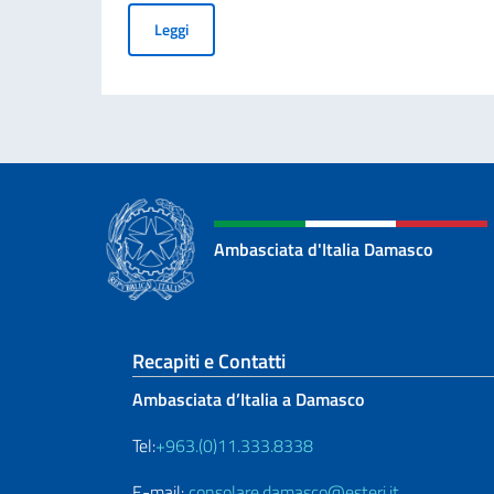
Avviso di Manifestazione di Interesse: Esternalizz
Leggi
Ambasciata d'Italia Damasco
Sezione footer
Recapiti e Contatti
Ambasciata d’Italia a Damasco
Tel:
+963.(0)11.333.8338
E-mail:
consolare.damasco@esteri.it