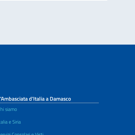
al rilascio dei visti di ingresso in Italia
’Ambasciata d’Italia a Damasco
hi siamo
talia e Siria
ervizi Consolari e Visti