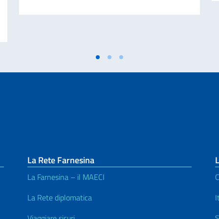
azione di servizi di concessione relativi allo svolgimento di attività ausiliarie 
La Rete Farnesina
L
La Farnesina – il MAECI
C
La Rete diplomatica
I
Viaggiare sicuri
S