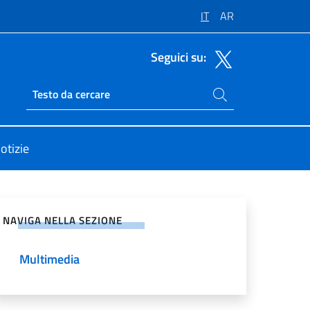
IT
AR
Seguici su:
Cerca nel sito
Ricerca sito live
otizie
vidi sui Social Network
NAVIGA NELLA SEZIONE
Multimedia