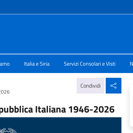
e menù
alia a Damasco
iamo
Italia e Siria
Servizi Consolari e Visti
N
Condi
Condividi
-2026
epubblica Italiana 1946-2026