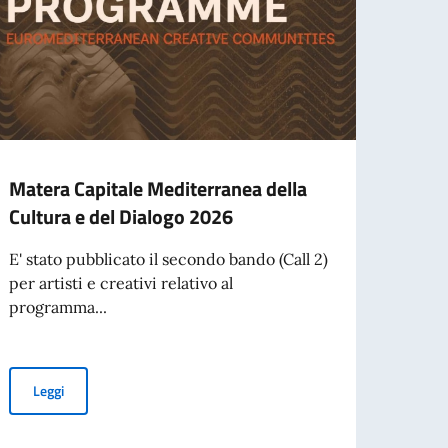
Matera Capitale Mediterranea della
CALL
Cultura e del Dialogo 2026
- Sup
panel
E' stato pubblicato il secondo bando (Call 2)
and 
per artisti e creativi relativo al
programma...
CALL
Supply
system
Matera Capitale Mediterranea della Cultura e del Dialogo 2026
Leggi
RING FILMS
Leg