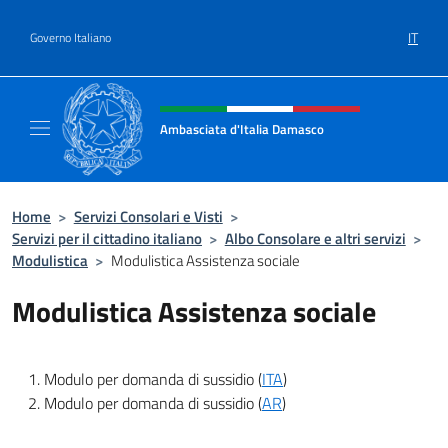
Salta al contenuto
IT
Governo Italiano
Intestazione sito, social e menù
Ambasciata d'Italia Damasco
Sito ufficiale dell'Ambasciata d'Italia a Dam
Home
>
Servizi Consolari e Visti
>
Servizi per il cittadino italiano
>
Albo Consolare e altri servizi
>
Modulistica
>
Modulistica Assistenza sociale
Modulistica Assistenza sociale
Modulo per domanda di sussidio (
ITA
)
Modulo per domanda di sussidio (
AR
)