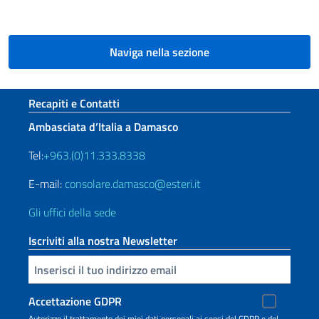
Naviga nella sezione
Sezione footer
Recapiti e Contatti
Ambasciata d’Italia a Damasco
Tel:
+963.(0)11.333.8338
E-mail:
consolare.damasco@esteri.it
Gli uffici della sede
Iscriviti alla nostra Newsletter
Inserisci la tua email
Accettazione GDPR
Autorizzo il trattamento dei miei dati personali ai sensi del GDPR e del