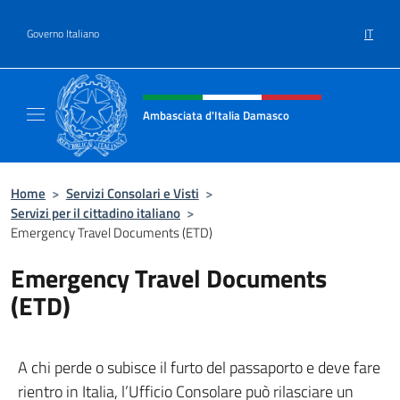
Salta al contenuto
IT
Governo Italiano
Intestazione sito, social e menù
Ambasciata d'Italia Damasco
Sito ufficiale dell'Ambasciata d'Italia a Dam
Home
>
Servizi Consolari e Visti
>
Servizi per il cittadino italiano
>
Emergency Travel Documents (ETD)
Emergency Travel Documents
(ETD)
A chi perde o subisce il furto del passaporto e deve fare
rientro in Italia, l’Ufficio Consolare può rilasciare un